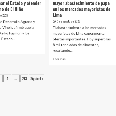
ar el Estado y atender
mayor abastecimiento de papa
abastecimiento
és
no de El Niño
en los mercados mayoristas de
de
ico
alimentos
Lima
de 2026
an
superó
3 de agosto de 2026
de Desarrollo Agrario y
hoy
 Vinelli, afirmó que la
cultura
El abastecimiento a los mercados
las
eiko Fujimori y los
mayoristas de Lima experimenta
10
ca
mil
 Estado...
ofertas importantes. Hoy superó las
toneladas
8 mil toneladas de alimentos,
en
resaltando...
los
e
mercados
Leer
Leer más
stro
mayoristas
más
li:
sobre
ajamos
MIDAGRI:
ción
4
213
Siguiente
hoy
…
nar
se
registra
do
as
un
mayor
der
abastecimiento
de
ómeno
papa