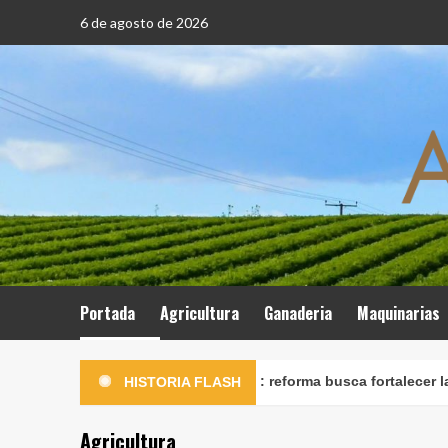
Saltar
6 de agosto de 2026
al
contenido
Portada
Agricultura
Ganaderia
Maquinarias
ordena reorganizar Midagri: reforma busca fortalecer la rectoría 
HISTORIA FLASH
Agricultura