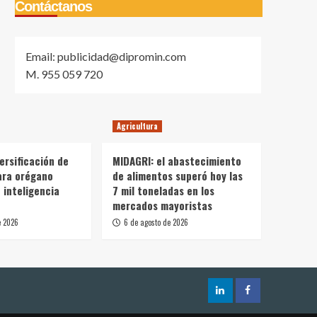
Contáctanos
Email: publicidad@dipromin.com
M. 955 059 720
Agricultura
ersificación de
MIDAGRI: el abastecimiento
ara orégano
de alimentos superó hoy las
 inteligencia
7 mil toneladas en los
mercados mayoristas
e 2026
6 de agosto de 2026
LinkedIn
Facebook