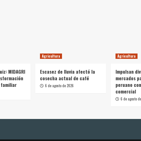
Agricultura
Agricultura
Ruiz: MIDAGRI
Escasez de lluvia afectó la
Impulsan div
nsformación
cosecha actual de café
mercados p
 familiar
peruano con
6 de agosto de 2026
comercial
6 de agosto d