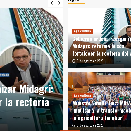
Agricultura
Gobierno ordena reorgani
Midagri: reforma busca
fortalecer la rectoría del
6 de agosto de 2026
Agricultura
izar Midagri:
Ministro Vinell
Agricultura
 la rectoría
impulsará la t
Ministro Vinelli Ruiz: MID
impulsará la transformaci
agricultura fam
la agricultura familiar
6 de agosto de 2026
6 de agosto de 2026