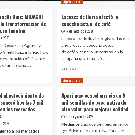
Agricultura
inelli Ruiz: MIDAGRI
Escasez de lluvia afectó la
 la transformación de
cosecha actual de café
tura familiar
6 de agosto de 2026
de 2026
La escasez de lluvias registradas este
año afectó la cosecha actual
de Desarrollo Agrario y
de café y generó un retraso en la
 Vinelli Ruiz, anunció hoy,
campaña que empezó...
presentación oficial ante
 y funcionarios...
Leer
Leer más
más
sobre
Agricultura
Escasez
e
de
stro
el abastecimiento de
Apurímac: cosechan más de 9
lluvia
li
superó hoy las 7 mil
mil semillas de papa nativa de
afectó
:
la
 en los mercados
alto valor para mejorar calidad
AGRI
cosecha
lsará
s
4 de agosto de 2026
actual
de 2026
Mediante trabajos de mejoramiento
de
sformación
genético, el Instituto Nacional de
café
miento a los mercados