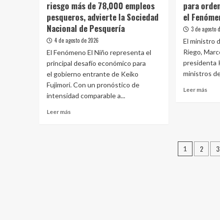
riesgo más de 78,000 empleos
para orden
y
el
estr
pesqueros, advierte la Sociedad
el Fenóme
aporte
hídr
de
Nacional de Pesquería
3 de agosto 
fren
productores
4 de agosto de 2026
El ministro 
la
agrarios
Riego, Marco
agri
El Fenómeno El Niño representa el
en
en
presidenta K
principal desafío económico para
el
Quil
“Día
ministros de
el gobierno entrante de Keiko
Nacional
Fujimori. Con un pronóstico de
Leer
Leer más
de
intensidad comparable a...
más
la
sobr
Sopa
Leer
Leer más
Mini
Seca,
más
Vinel
Sopa
sobre
Trab
Chola
Fenómeno
Pagina
para
y
2
3
El
1
orde
Sopa
Niño
de
el
Bruta”
pondría
Esta
entrad
en
y
riesgo
aten
más
el
de
Fen
78,000
de