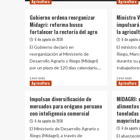
Agricultura
Agricultura
Gobierno ordena reorganizar
Ministro V
Midagri: reforma busca
impulsará
fortalecer la rectoría del agro
la agricul
6 de agosto de 2026
6 de agosto 
El Gobierno declaró en
El ministro 
reorganización al Ministerio de
Riego, Marco
Desarrollo Agrario y Riego (Midagri)
durante su 
por un plazo de 120 días calendario,...
trabajadores
Leer
Leer
Leer más
Leer más
Agricultura
más
Agricultura
más
sobre
sobr
Gobierno
Mini
Impulsan diversificación de
MIDAGRI: 
ordena
Vinel
mercados para orégano peruano
alimentos 
reorganizar
Ruiz
con inteligencia comercial
toneladas
Midagri:
MID
reforma
impu
mayorista
6 de agosto de 2026
busca
la
6 de agosto 
El Ministerio de Desarrollo Agrario y
fortalecer
tran
Riego (Midagri), a través de
El abasteci
la
de