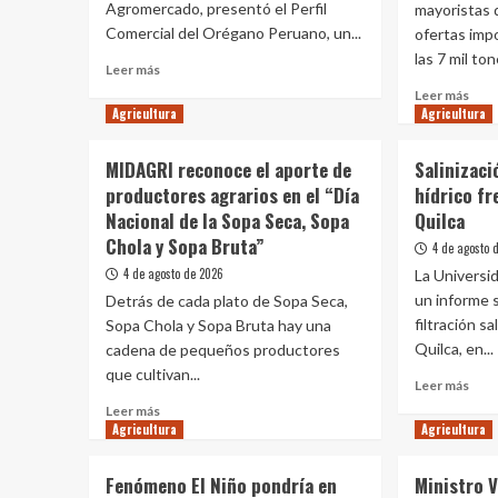
Agromercado, presentó el Perfil
rectoría
mayoristas 
la
del
agri
Comercial del Orégano Peruano, un...
ofertas imp
agro
famil
las 7 mil to
Leer
Leer más
más
Leer
Leer más
sobre
Agricultura
Agricultura
más
Impulsan
sobr
diversificación
MID
MIDAGRI reconoce el aporte de
Salinizaci
de
el
productores agrarios en el “Día
hídrico fr
mercados
abas
para
Nacional de la Sopa Seca, Sopa
Quilca
de
orégano
alim
Chola y Sopa Bruta”
4 de agosto 
peruano
sup
4 de agosto de 2026
La Universi
con
hoy
inteligencia
un informe 
Detrás de cada plato de Sopa Seca,
las
comercial
filtración sa
Sopa Chola y Sopa Bruta hay una
7
mil
Quilca, en...
cadena de pequeños productores
tone
que cultivan...
Leer
Leer más
en
más
Leer
los
Leer más
sobr
Agricultura
más
Agricultura
mer
Sali
sobre
mayo
del
MIDAGRI
Fenómeno El Niño pondría en
Ministro V
agua
reconoce