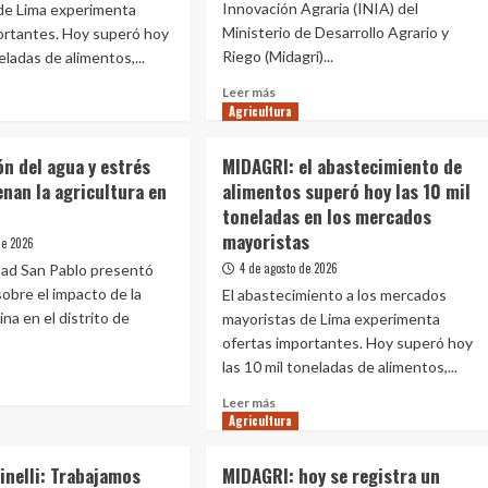
Innovación Agraria (INIA) del
de Lima experimenta
cultura
Ministerio de Desarrollo Agrario y
ortantes. Hoy superó hoy
iar
Riego (Midagri)...
neladas de alimentos,...
Leer
Leer más
más
Agricultura
sobre
e
Apurímac:
AGRI:
ón del agua y estrés
MIDAGRI: el abastecimiento de
cosechan
enan la agricultura en
alimentos superó hoy las 10 mil
más
tecimiento
toneladas en los mercados
de
9
entos
mayoristas
de 2026
mil
eró
4 de agosto de 2026
dad San Pablo presentó
semillas
sobre el impacto de la
El abastecimiento a los mercados
de
lina en el distrito de
papa
mayoristas de Lima experimenta
nativa
ofertas importantes. Hoy superó hoy
de
ladas
las 10 mil toneladas de alimentos,...
alto
valor
Leer
Leer más
e
Agricultura
para
más
cados
nización
mejorar
sobre
ristas
calidad
MIDAGRI:
inelli: Trabajamos
MIDAGRI: hoy se registra un
el