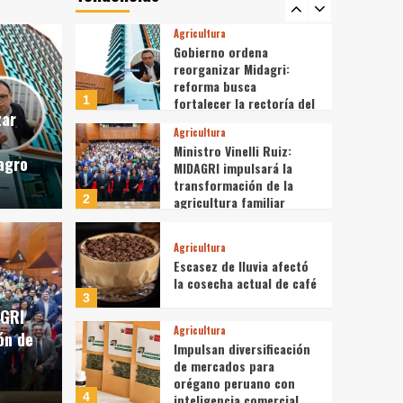
5
7 mil toneladas en los
mercados mayoristas
Agricultura
Gobierno ordena
reorganizar Midagri:
reforma busca
1
fortalecer la rectoría del
zar
agro
Agricultura
Ministro Vinelli Ruiz:
 agro
MIDAGRI impulsará la
transformación de la
2
agricultura familiar
Agricultura
i Ruiz: MIDAGRI
Escasez de lluvia afectó
Agricultura
la cosecha actual de café
ransformación de la
Escas
3
AGRI
Agricultura
ón de
iliar
actua
Impulsan diversificación
de mercados para
orégano peruano con
6 de agosto d
4
inteligencia comercial