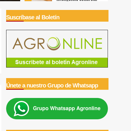
Agricultura
MIDAGRI: el
Suscríbase al Boletín
abastecimiento de
alimentos superó hoy las
5
7 mil toneladas en los
mercados mayoristas
Agricultura
Gobierno ordena
reorganizar Midagri:
reforma busca
1
fortalecer la rectoría del
agro
Agricultura
Ministro Vinelli Ruiz:
MIDAGRI impulsará la
Únete a nuestro Grupo de Whatsapp
transformación de la
2
agricultura familiar
Agricultura
Escasez de lluvia afectó
la cosecha actual de café
3