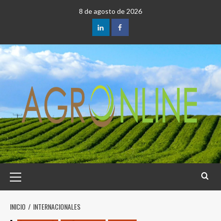
Saltar
8 de agosto de 2026
al
contenido
LinkedIn
Facebook
Menú
principal
INICIO
INTERNACIONALES