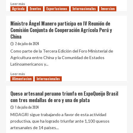
y
Leer
Leer más
mayo
Agricola
más
Eventos
Exportaciones
Internacionales
Inversion
de
sobre
2024,
Fruit
Ministro Ángel Manero participa en IV Reunión de
reflejando
Attraction
Comisión Conjunta de Cooperación Agrícola Perú y
un
2024
crecimiento
China
consolida
de
su
2 de julio de 2024
1%
liderazgo,
Como parte de la Tercera Edición del Foro Ministerial de
con
Agricultura entre China y la Comunidad de Estados
más
Latinoamericanos y...
del
90%
Leer
Leer más
de
Alimentacion
más
Internacionales
ocupación
sobre
a
Ministro
Queso artesanal peruano triunfa en ExpoQueijo Brasil
cuatro
Ángel
con tres medallas de oro y una de plata
meses
Manero
de
participa
1 de julio de 2024
su
en
MIDAGRI sigue trabajando a favor de esta actividad
celebración
IV
productiva, que ha logrado triunfar ante 1,100 quesos
Reunión
artesanales de 14 países...
de