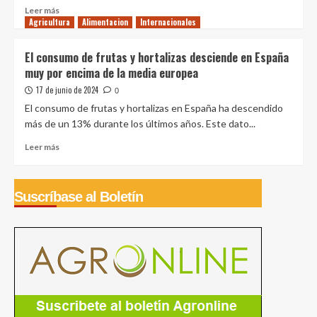
Comisión
Leer
Leer más
Conjunta
Agricultura
más
Alimentacion
Internacionales
de
sobre
Cooperación
Queso
El consumo de frutas y hortalizas desciende en España
Agrícola
artesanal
muy por encima de la media europea
Perú
peruano
y
triunfa
17 de junio de 2024
0
China
en
El consumo de frutas y hortalizas en España ha descendido
ExpoQueijo
más de un 13% durante los últimos años. Este dato...
Brasil
con
Leer
Leer más
tres
más
medallas
sobre
de
El
Suscríbase al Boletín
oro
consumo
y
de
una
frutas
de
y
plata
hortalizas
desciende
en
España
muy