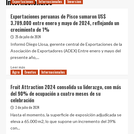
Internacionales
Exportaciones
Internacionales
Inversion
Exportaciones peruanas de Pisco sumaron US$
3.789.000 entre enero y mayo de 2024, reflejando un
crecimiento de 1%
25 de julio de 2024
Informó Diego Llosa, gerente central de Exportaciones de la
Asociación de Exportadores (ADEX) Entre enero y mayo del
presente año,...
Leer
Leer más
Agro
Eventos
más
Internacionales
sobre
Exportaciones
Fruit Attraction 2024 consolida su liderazgo, con más
peruanas
del 90% de ocupación a cuatro meses de su
de
celebración
Pisco
sumaron
3 de julio de 2024
US$
Hasta el momento, la superficie de exposición adjudicada se
3.789.000
eleva a 65.000 m2, lo que supone un incremento del 39%
entre
con...
enero