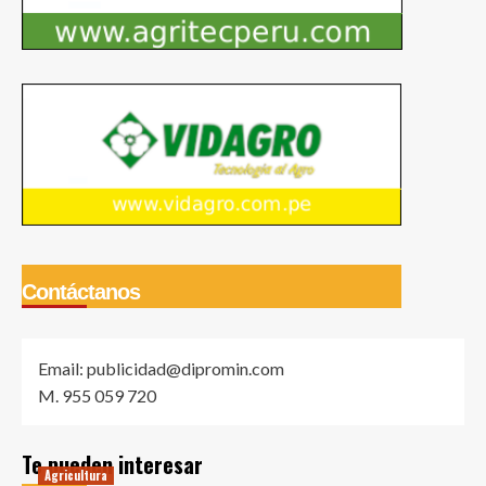
Contáctanos
Email: publicidad@dipromin.com
M. 955 059 720
Te pueden interesar
Agricultura