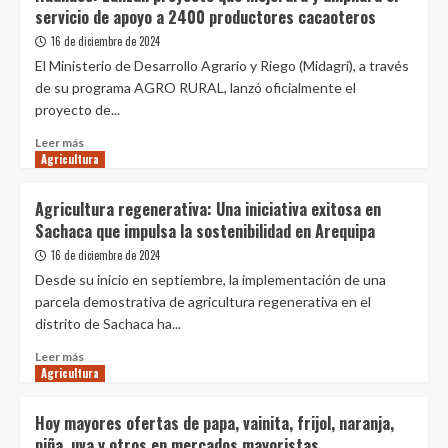
el
servicio de apoyo a 2400 productores cacaoteros
e
2025
incendios
la
16 de diciembre de 2024
por
quinua
El Ministerio de Desarrollo Agrario y Riego (Midagri), a través
un
orgánica
de su programa AGRO RURAL, lanzó oficialmente el
millón
peruana
proyecto de...
de
ingresará
soles
sin
Leer
Leer más
controles
Agricultura
más
adicionales
sobre
a
Huánuco:
Agricultura regenerativa: Una iniciativa exitosa en
la
Lanzan
Sachaca que impulsa la sostenibilidad en Arequipa
UE
proyecto
que
16 de diciembre de 2024
mejorará
Desde su inicio en septiembre, la implementación de una
y
parcela demostrativa de agricultura regenerativa en el
ampliará
distrito de Sachaca ha...
el
servicio
Leer
Leer más
de
Agricultura
más
apoyo
sobre
a
Agricultura
Hoy mayores ofertas de papa, vainita, frijol, naranja,
2400
regenerativa:
piña, uva y otros en mercados mayoristas
productores