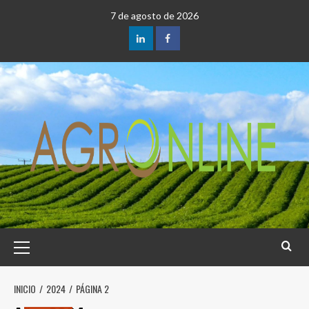
Saltar
7 de agosto de 2026
al
contenido
LinkedIn
Facebook
Menú
principal
INICIO
2024
PÁGINA 2