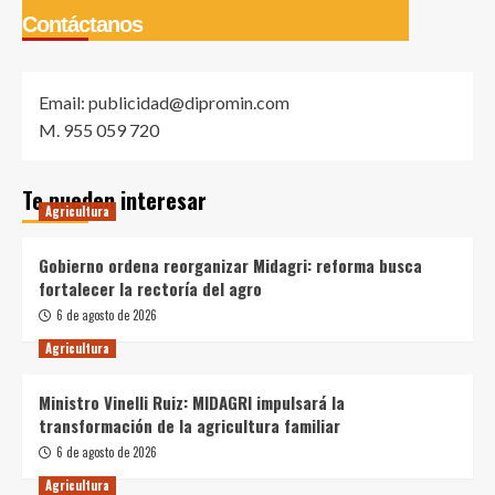
Contáctanos
Email: publicidad@dipromin.com
M. 955 059 720
Te pueden interesar
Agricultura
Gobierno ordena reorganizar Midagri: reforma busca
fortalecer la rectoría del agro
6 de agosto de 2026
Agricultura
Ministro Vinelli Ruiz: MIDAGRI impulsará la
transformación de la agricultura familiar
6 de agosto de 2026
Agricultura