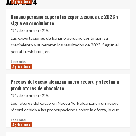
Año:
2024
Agricultura
Banano peruano supera las exportaciones de 2023 y
sigue en crecimiento
17 de diciembre de 2024
Las exportaciones de banano peruano continúan su
crecimiento y superaron los resultados de 2023. Según el
portal Fresh Fruit, en...
Leer
Leer más
Agricultura
más
sobre
Banano
Precios del cacao alcanzan nuevo récord y afectan a
peruano
productores de chocolate
supera
las
17 de diciembre de 2024
exportaciones
Los futuros del cacao en Nueva York alcanzaron un nuevo
de
récord debido a las preocupaciones sobre la oferta, lo que...
2023
y
Leer
Leer más
sigue
Agricultura
más
en
sobre
crecimiento