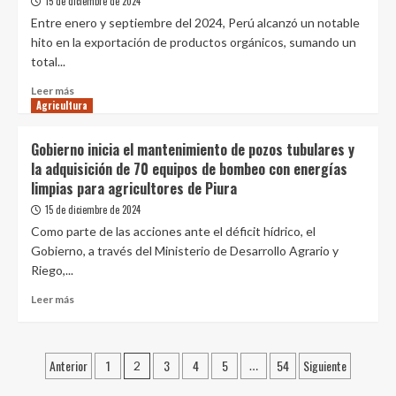
15 de diciembre de 2024
IICA
Entre enero y septiembre del 2024, Perú alcanzó un notable
impulsarán
hito en la exportación de productos orgánicos, sumando un
proyectos
total...
para
el
Leer
Leer más
desarrollo
Agricultura
más
sostenible
sobre
del
Perú
Gobierno inicia el mantenimiento de pozos tubulares y
agro
alcanzó
la adquisición de 70 equipos de bombeo con energías
peruano
exportaciones
limpias para agricultores de Piura
de
productos
15 de diciembre de 2024
orgánicos
Como parte de las acciones ante el déficit hídrico, el
por
Gobierno, a través del Ministerio de Desarrollo Agrario y
US$
Riego,...
542
millones
Leer
Leer más
más
sobre
Gobierno
Paginación
Anterior
1
3
4
5
54
Siguiente
inicia
2
…
el
de