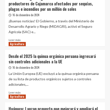
productores de Cajamarca afectados por sequías,
son
plagas e incendios por un millón de soles
los
principales
16 de diciembre de 2024
desafíos
¡Buenas noticias! El Gobierno, a través del Ministerio de
ambientales
Desarrollo Agrario y Riego (MIDAGRI), activó el Seguro
que
Agrícola (SAC) e...
enfrenta
la
Leer
Leer más
industria
Agricultura
más
alimentaria?
sobre
Gobierno:
Desde el 2025 la quinua orgánica peruana ingresará
Seguro
sin controles adicionales a la UE
Agrícola
indemnizó
16 de diciembre de 2024
a
La Unión Europea (UE) excluyó a la quinua orgánica peruana
1400
de su lista de productos orgánicos sujetos a controles
productores
adicionales,...
de
Cajamarca
Leer
Leer más
afectados
Agricultura
más
por
sobre
sequías,
Desde
Huánuco: Lanzan proyecto que mejorará y ampliará el
plagas