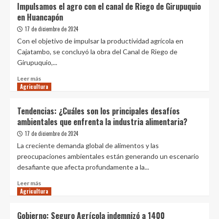
Precios
Impulsamos el agro con el canal de Riego de Girupuquio
del
en Huancapón
cacao
alcanzan
17 de diciembre de 2024
nuevo
Con el objetivo de impulsar la productividad agrícola en
récord
Cajatambo, se concluyó la obra del Canal de Riego de
y
Girupuquio,...
afectan
a
Leer
Leer más
productores
Agricultura
más
de
sobre
chocolate
Impulsamos
Tendencias: ¿Cuáles son los principales desafíos
el
ambientales que enfrenta la industria alimentaria?
agro
con
17 de diciembre de 2024
el
La creciente demanda global de alimentos y las
canal
preocupaciones ambientales están generando un escenario
de
desafiante que afecta profundamente a la...
Riego
de
Leer
Leer más
Girupuquio
Agricultura
más
en
sobre
Huancapón
Tendencias:
Gobierno: Seguro Agrícola indemnizó a 1400
¿Cuáles