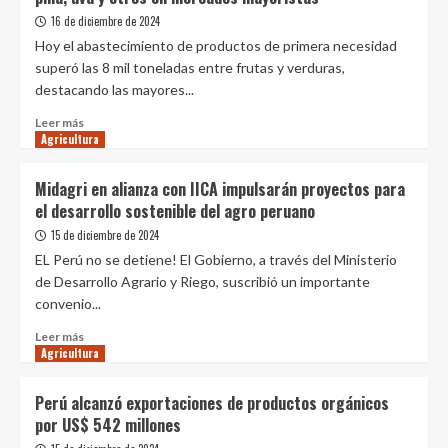
Una
cacaoteros
iniciativa
16 de diciembre de 2024
exitosa
Hoy el abastecimiento de productos de primera necesidad
en
superó las 8 mil toneladas entre frutas y verduras,
Sachaca
destacando las mayores...
que
impulsa
Leer
Leer más
la
Agricultura
más
sostenibilidad
sobre
en
Hoy
Midagri en alianza con IICA impulsarán proyectos para
Arequipa
mayores
el desarrollo sostenible del agro peruano
ofertas
de
15 de diciembre de 2024
papa,
EL Perú no se detiene! El Gobierno, a través del Ministerio
vainita,
de Desarrollo Agrario y Riego, suscribió un importante
frijol,
convenio...
naranja,
piña,
Leer
Leer más
uva
Agricultura
más
y
sobre
otros
Midagri
Perú alcanzó exportaciones de productos orgánicos
en
en
por US$ 542 millones
mercados
alianza
mayoristas
con