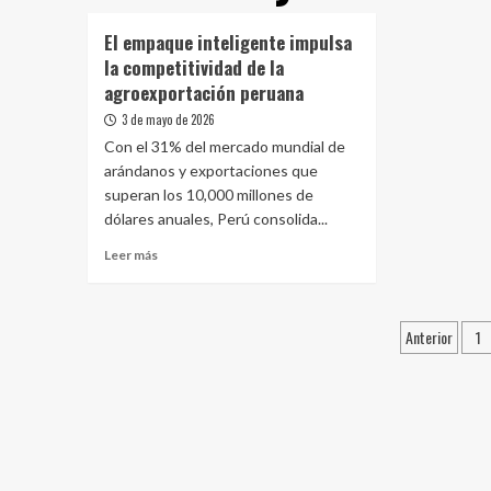
El empaque inteligente impulsa
la competitividad de la
agroexportación peruana
3 de mayo de 2026
Con el 31% del mercado mundial de
arándanos y exportaciones que
superan los 10,000 millones de
dólares anuales, Perú consolida...
Leer
Leer más
más
sobre
El
Pagina
Anterior
1
empaque
inteligente
de
impulsa
entrad
la
competitividad
de
la
agroexportación