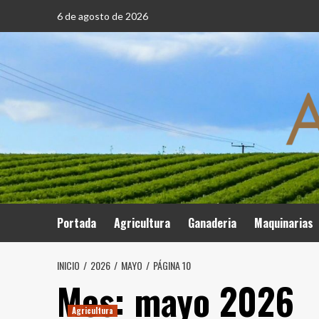
Saltar
6 de agosto de 2026
al
contenido
Portada
Agricultura
Ganaderia
Maquinarias
INICIO
2026
MAYO
PÁGINA 10
Mes:
mayo 2026
Agricultura