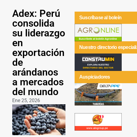
Adex: Perú
Suscríbase al boleín
consolida
su liderazgo
en
Nuestro directorio especial
exportación
de
arándanos
Auspiciadores
a mercados
del mundo
Ene 25, 2026