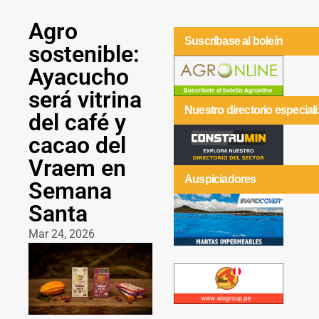
Agro
Suscríbase al boleín
sostenible:
Ayacucho
será vitrina
Nuestro directorio especial
del café y
cacao del
Vraem en
Auspiciadores
Semana
Santa
Mar 24, 2026