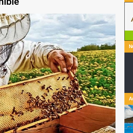
nible
Nu
A