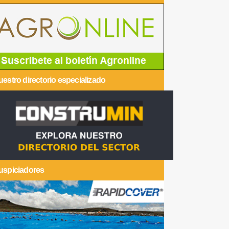
estro directorio especializado
uspiciadores