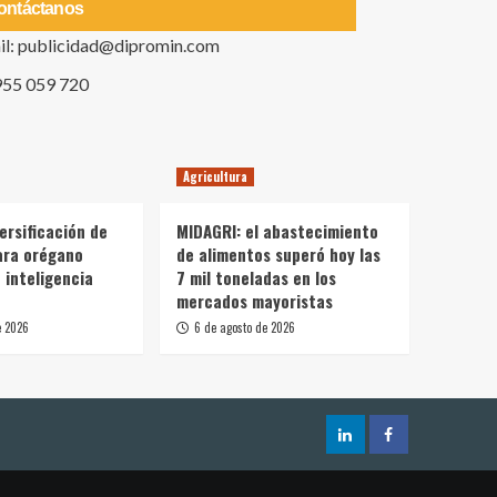
ontáctanos
il: publicidad@dipromin.com
955 059 720
Agricultura
ersificación de
MIDAGRI: el abastecimiento
ara orégano
de alimentos superó hoy las
 inteligencia
7 mil toneladas en los
mercados mayoristas
e 2026
6 de agosto de 2026