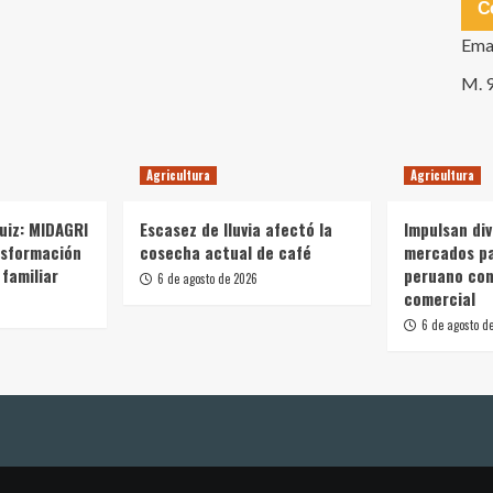
C
Ema
M. 
Agricultura
Agricultura
Ruiz: MIDAGRI
Escasez de lluvia afectó la
Impulsan div
nsformación
cosecha actual de café
mercados p
 familiar
peruano con
6 de agosto de 2026
comercial
6 de agosto d