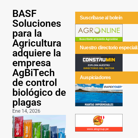
BASF
Suscríbase al boleín
Soluciones
para la
Agricultura
Nuestro directorio especial
adquiere la
empresa
AgBiTech
Auspiciadores
de control
biológico de
plagas
Ene 14, 2026