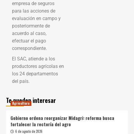
empresa de seguros
para las acciones de
evaluación en campo y
posteriormente de
acuerdo al caso,
efectuar el pago
correspondiente.
El SAC, atiende a los
productores agrícolas en
los 24 departamentos
del país.
Te pueden interesar
Agricultura
Gobierno ordena reorganizar Midagri: reforma busca
fortalecer la rectoría del agro
6 de agosto de 2026