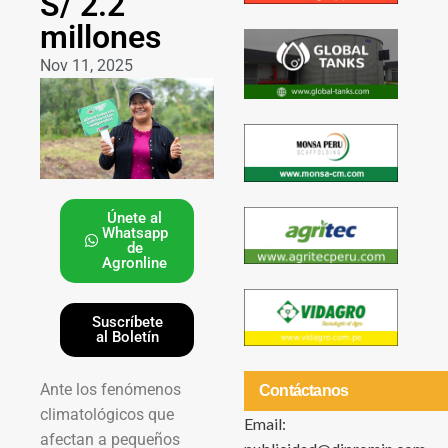
S/ 2.2
millones
Nov 11, 2025
Únete al
Whatsapp
de
Agronline
Suscríbete
al Boletín
Ante los fenómenos
Contáctanos
climatológicos que
Email:
afectan a pequeños