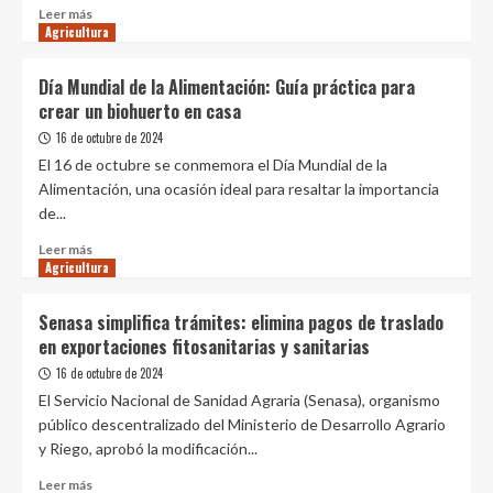
la
Leer
Leer más
Expo
Agricultura
más
Agua
sobre
&
PMA:
Día Mundial de la Alimentación: Guía práctica para
Sostenibilidad
Integrar
crear un biohuerto en casa
2024
a
pequeños
16 de octubre de 2024
agricultores
El 16 de octubre se conmemora el Día Mundial de la
en
Alimentación, una ocasión ideal para resaltar la importancia
el
de...
mercado
privado
Leer
Leer más
hará
Agricultura
más
que
sobre
los
Día
Senasa simplifica trámites: elimina pagos de traslado
alimentos
Mundial
en exportaciones fitosanitarias y sanitarias
sean
de
«más
la
16 de octubre de 2024
asequibles»
Alimentación:
El Servicio Nacional de Sanidad Agraria (Senasa), organismo
Guía
público descentralizado del Ministerio de Desarrollo Agrario
práctica
y Riego, aprobó la modificación...
para
crear
Leer
Leer más