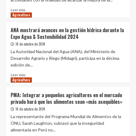
Apurímac
Leer
Leer más
Agricultura
más
sobre
Mejora
ANA mostrará avances en la gestión hídrica durante la
de
Expo Agua & Sostenibilidad 2024
la
productividad
16 de octubre de 2024
agrícola
La Autoridad Nacional del Agua (ANA), del Ministerio de
principal
Desarrollo Agrario y Riego (Midagri), participa en la décima
desafío
edición de...
de
Plan
Leer
Leer más
Regional
Agricultura
más
Agrario
sobre
2024
ANA
PMA: Integrar a pequeños agricultores en el mercado
–
mostrará
privado hará que los alimentos sean «más asequibles»
2028
avances
en
16 de octubre de 2024
la
La representante del Programa Mundial de Alimentos de la
gestión
ONU, Sarah Laughton, subrayó que la inseguridad
hídrica
alimentaria en Perú no...
durante