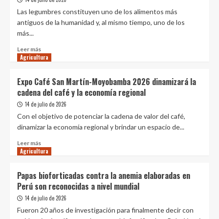
examen
clave
Las legumbres constituyen uno de los alimentos más
en
antiguos de la humanidad y, al mismo tiempo, uno de los
agricultura
más...
para
ingresar
Leer
Leer más
a
Agricultura
más
la
sobre
OCDE
Semillas
Expo Café San Martín-Moyobamba 2026 dinamizará la
de
cadena del café y la economía regional
desarrollo
14 de julio de 2026
Con el objetivo de potenciar la cadena de valor del café,
dinamizar la economía regional y brindar un espacio de...
Leer
Leer más
Agricultura
más
sobre
Expo
Papas bioforticadas contra la anemia elaboradas en
Café
Perú son reconocidas a nivel mundial
San
Martín-
14 de julio de 2026
Moyobamba
Fueron 20 años de investigación para finalmente decir con
2026