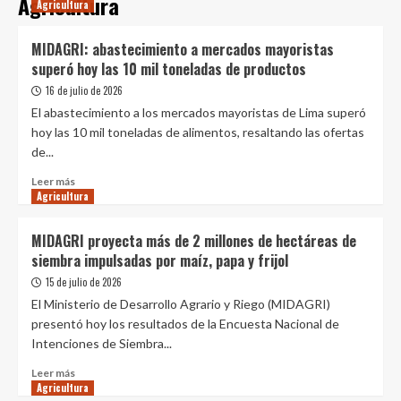
Agricultura
Agricultura
MIDAGRI: abastecimiento a mercados mayoristas
superó hoy las 10 mil toneladas de productos
16 de julio de 2026
El abastecimiento a los mercados mayoristas de Lima superó
hoy las 10 mil toneladas de alimentos, resaltando las ofertas
de...
Leer
Leer más
Agricultura
más
sobre
MIDAGRI:
MIDAGRI proyecta más de 2 millones de hectáreas de
abastecimiento
siembra impulsadas por maíz, papa y frijol
a
mercados
15 de julio de 2026
mayoristas
El Ministerio de Desarrollo Agrario y Riego (MIDAGRI)
superó
presentó hoy los resultados de la Encuesta Nacional de
hoy
Intenciones de Siembra...
las
10
Leer
Leer más
mil
Agricultura
más
toneladas