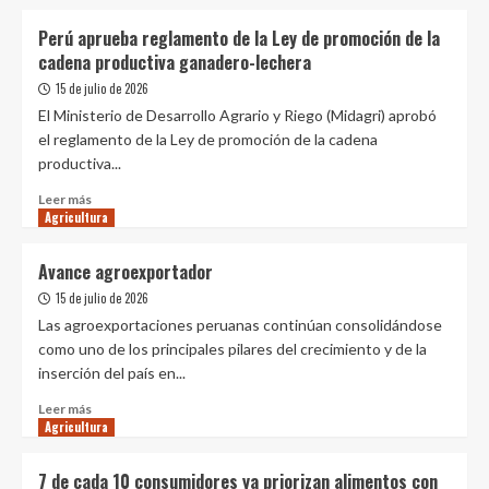
sobre
de
MIDAGRI
Perú aprueba reglamento de la Ley de promoción de la
productos
proyecta
cadena productiva ganadero-lechera
más
de
15 de julio de 2026
2
El Ministerio de Desarrollo Agrario y Riego (Midagri) aprobó
millones
el reglamento de la Ley de promoción de la cadena
de
productiva...
hectáreas
de
Leer
Leer más
siembra
Agricultura
más
impulsadas
sobre
por
Perú
Avance agroexportador
maíz,
aprueba
papa
15 de julio de 2026
reglamento
y
de
Las agroexportaciones peruanas continúan consolidándose
frijol
la
como uno de los principales pilares del crecimiento y de la
Ley
inserción del país en...
de
promoción
Leer
Leer más
de
Agricultura
más
la
sobre
cadena
Avance
7 de cada 10 consumidores ya priorizan alimentos con
productiva
agroexportador