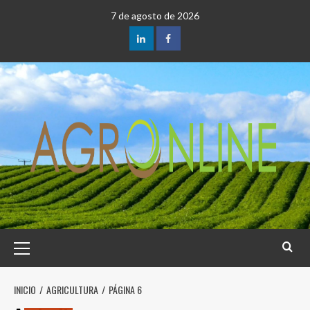
Saltar
7 de agosto de 2026
al
contenido
LinkedIn
Facebook
Menú
principal
INICIO
AGRICULTURA
PÁGINA 6