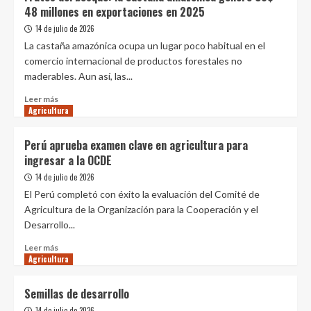
más
48 millones en exportaciones en 2025
de
50
14 de julio de 2026
años
La castaña amazónica ocupa un lugar poco habitual en el
de
comercio internacional de productos forestales no
la
maderables. Aun así, las...
Reforma
Agraria,
Leer
Leer más
Gobierno
Agricultura
más
cambia
sobre
la
Frutos
Perú aprueba examen clave en agricultura para
fórmula
del
ingresar a la OCDE
para
bosque:
pagar
la
14 de julio de 2026
la
castaña
El Perú completó con éxito la evaluación del Comité de
deuda
amazónica
Agricultura de la Organización para la Cooperación y el
por
generó
Desarrollo...
las
US$
tierras
48
Leer
Leer más
expropiadas
millones
Agricultura
más
en
sobre
exportaciones
Perú
Semillas de desarrollo
en
aprueba
2025
14 de julio de 2026