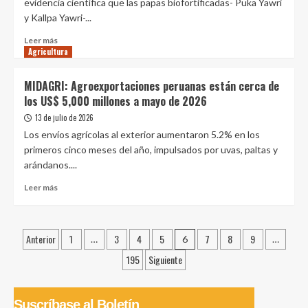
evidencia científica que las papas biofortificadas- Puka Yawri
dinamizará
y Kallpa Yawri-...
la
cadena
Leer
Leer más
del
Agricultura
más
café
sobre
y
Papas
MIDAGRI: Agroexportaciones peruanas están cerca de
la
bioforticadas
los US$ 5,000 millones a mayo de 2026
economía
contra
regional
la
13 de julio de 2026
anemia
Los envíos agrícolas al exterior aumentaron 5.2% en los
elaboradas
primeros cinco meses del año, impulsados por uvas, paltas y
en
arándanos....
Perú
son
Leer
Leer más
reconocidas
más
a
sobre
nivel
MIDAGRI:
Paginación
mundial
Anterior
1
3
4
5
7
8
9
Agroexportaciones
…
6
…
peruanas
de
195
Siguiente
están
entradas
cerca
de
Suscríbase al Boletín
los