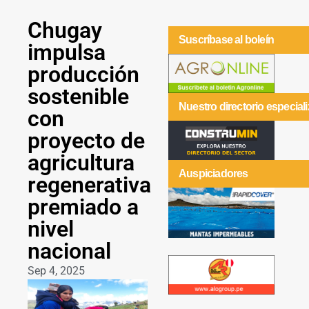
Chugay
Suscríbase al boleín
impulsa
producción
sostenible
Nuestro directorio especial
con
proyecto de
agricultura
Auspiciadores
regenerativa
premiado a
nivel
nacional
Sep 4, 2025