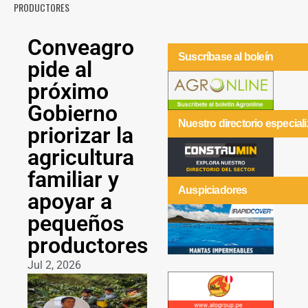
PRODUCTORES
Conveagro
Suscríbase al boleín
pide al
próximo
Gobierno
Nuestro directorio especial
priorizar la
agricultura
familiar y
Auspiciadores
apoyar a
pequeños
productores
Jul 2, 2026