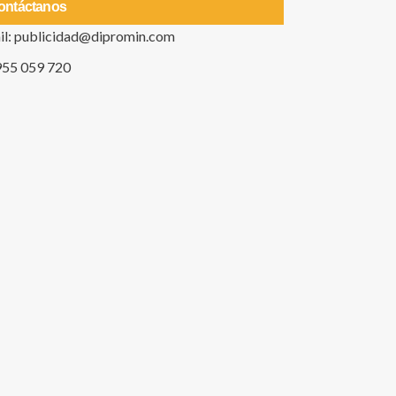
ontáctanos
il: publicidad@dipromin.com
955 059 720