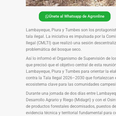
Únete al Whatsapp de Agronline
Lambayeque, Piura y Tumbes son los protagonista
tala ilegal. La iniciativa es impulsada por la Co
Ilegal (CMLTI) que realizó una sesión descentrali
problemática del bosque seco.
Así lo informó el Organismo de Supervisión de los
que precisó que el objetivo central de esta reunió
Lambayeque, Piura y Tumbes para orientar la ela
contra la Tala Ilegal 2026–2030 que fortalezcan el
ecosistema clave para las comunidades campesi
Durante una jornada de dos días entre Lambayeque
Desarrollo Agrario y Riego (Midagri) y con el Osi
de productos forestales decomisados, puestos de co
evidencia técnica y territorial fundamental para 