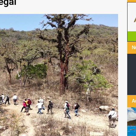
egal
Nu
A