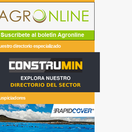
estro directorio especializado
uspiciadores