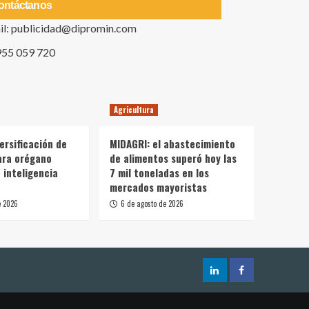
ontáctanos
il: publicidad@dipromin.com
955 059 720
Agricultura
ersificación de
MIDAGRI: el abastecimiento
ara orégano
de alimentos superó hoy las
 inteligencia
7 mil toneladas en los
mercados mayoristas
e 2026
6 de agosto de 2026