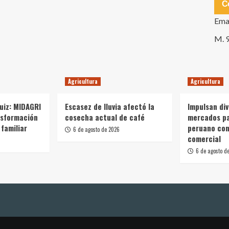
C
Ema
M. 
Agricultura
Agricultura
Ruiz: MIDAGRI
Escasez de lluvia afectó la
Impulsan div
nsformación
cosecha actual de café
mercados p
 familiar
peruano con
6 de agosto de 2026
comercial
6 de agosto d