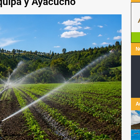
quipa y Ayacucho
Nu
A