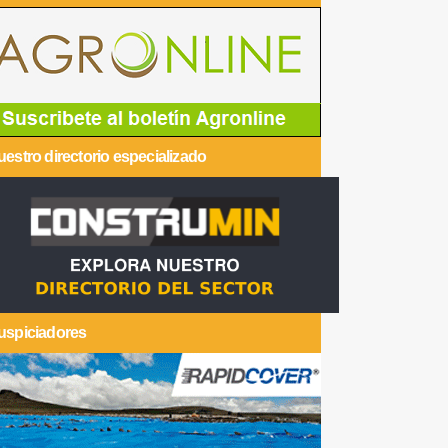
estro directorio especializado
uspiciadores