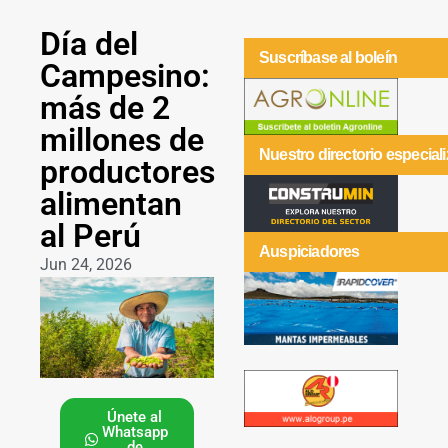
Día del
Suscríbase al boleín
Campesino:
más de 2
millones de
Nuestro directorio especial
productores
alimentan
al Perú
Auspiciadores
Jun 24, 2026
Únete al
Whatsapp
de