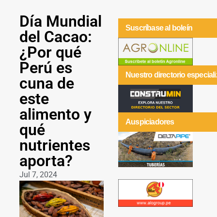
Día Mundial
Suscríbase al boleín
del Cacao:
¿Por qué
Perú es
Nuestro directorio especial
cuna de
este
alimento y
Auspiciadores
qué
nutrientes
aporta?
Jul 7, 2024