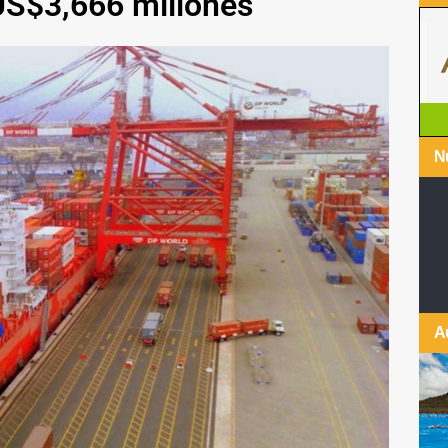
US$3,666 millones
Nu
A