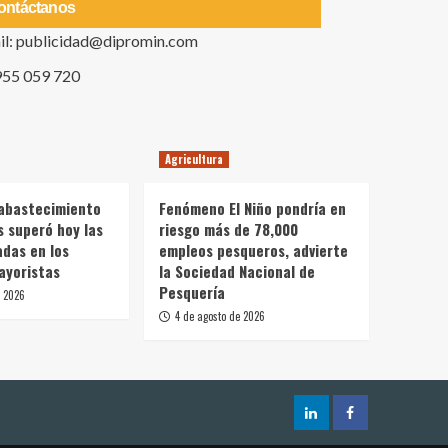
ontáctanos
il: publicidad@dipromin.com
955 059 720
Agricultura
 abastecimiento
Fenómeno El Niño pondría en
s superó hoy las
riesgo más de 78,000
adas en los
empleos pesqueros, advierte
ayoristas
la Sociedad Nacional de
Pesquería
e 2026
4 de agosto de 2026