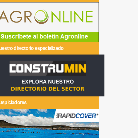
estro directorio especializado
uspiciadores