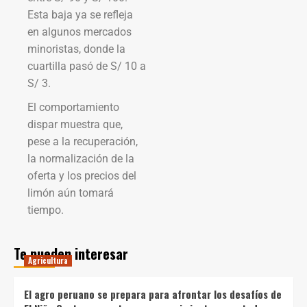
Esta baja ya se refleja
en algunos mercados
minoristas, donde la
cuartilla pasó de S/ 10 a
S/ 3.
El comportamiento
dispar muestra que,
pese a la recuperación,
la normalización de la
oferta y los precios del
limón aún tomará
tiempo.
Te pueden interesar
Agricultura
El agro peruano se prepara para afrontar los desafíos de