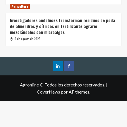
Agricultura
Investigadores andaluces transforman residuos de poda
de almendros y cítricos en fertilizante agrario
mezclándolos con microalgas
9 de agosto de 2026
Agronline © Todos los derechos reservados.
|
CoverNews
por AF themes.