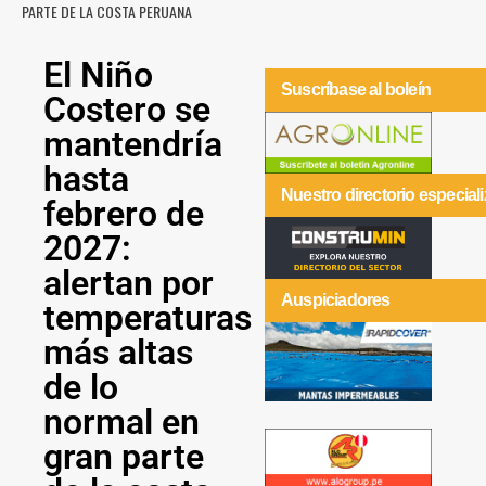
PARTE DE LA COSTA PERUANA
El Niño
Suscríbase al boleín
Costero se
mantendría
hasta
Nuestro directorio especial
febrero de
2027:
alertan por
Auspiciadores
temperaturas
más altas
de lo
normal en
gran parte