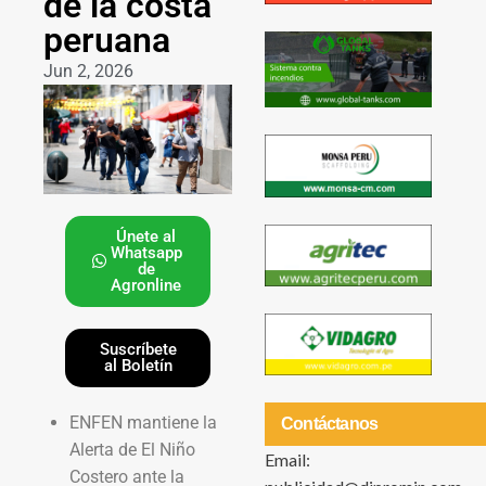
de la costa
peruana
Jun 2, 2026
Únete al
Whatsapp
de
Agronline
Suscríbete
al Boletín
ENFEN mantiene la
Contáctanos
Alerta de El Niño
Email:
Costero ante la