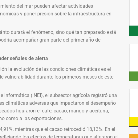
miento del mar pueden afectar actividades
onómicas y poner presión sobre la infraestructura en
ánto durará el fenómeno, sino qué tan preparado está
 podría acompañar gran parte del primer año de
der señales de alerta
ón la evolución de las condiciones climáticas es el
e vulnerabilidad durante los primeros meses de este
e Informática (INEI), el subsector agrícola registró una
nes climáticas adversas que impactaron el desempeño
peados figuraron el café, cacao, mango y aceituna,
rno como a las exportaciones.
14,91%, mientras que el cacao retrocedió 18,13%. En el
eflejando los efectos de temperaturas que alteraron el