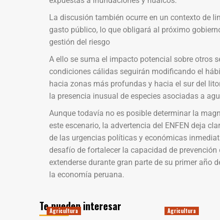
expuestas a inundaciones y huaicos.
La discusión también ocurre en un contexto de l
gasto público, lo que obligará al próximo gobierno
gestión del riesgo
A ello se suma el impacto potencial sobre otros s
condiciones cálidas seguirán modificando el háb
hacia zonas más profundas y hacia el sur del lit
la presencia inusual de especies asociadas a agua
Aunque todavía no es posible determinar la magn
este escenario, la advertencia del ENFEN deja cla
de las urgencias políticas y económicas inmediat
desafío de fortalecer la capacidad de prevención
extenderse durante gran parte de su primer año d
la economía peruana.
Te pueden interesar
Agricultura
Agricultura