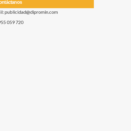
ontáctanos
il: publicidad@dipromin.com
955 059 720