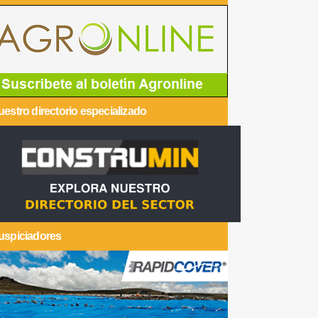
estro directorio especializado
uspiciadores