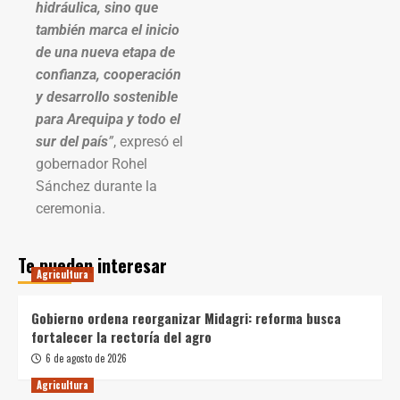
hidráulica, sino que
también marca el inicio
de una nueva etapa de
confianza, cooperación
y desarrollo sostenible
para Arequipa y todo el
sur del país
”
, expresó el
gobernador Rohel
Sánchez durante la
ceremonia.
Te pueden interesar
Agricultura
Gobierno ordena reorganizar Midagri: reforma busca
fortalecer la rectoría del agro
6 de agosto de 2026
Agricultura