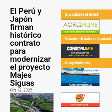
El Perú y
Suscríbase al boleín
Japón
firman
histórico
Nuestro directorio especial
contrato
para
modernizar
Auspiciadores
el proyecto
Majes
Siguas
Oct 12, 2025