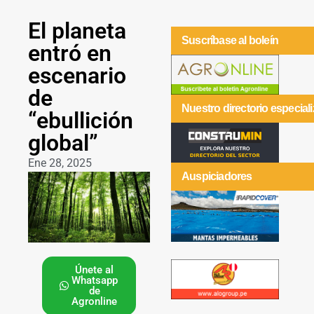
El planeta
Suscríbase al boleín
entró en
escenario
de
Nuestro directorio especial
“ebullición
global”
Ene 28, 2025
Auspiciadores
Únete al
Whatsapp
de
Agronline