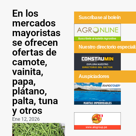
En los
Suscríbase al boleín
mercados
mayoristas
se ofrecen
Nuestro directorio especial
ofertas de
camote,
vainita,
Auspiciadores
papa,
plátano,
palta, tuna
y otros
Ene 12, 2026