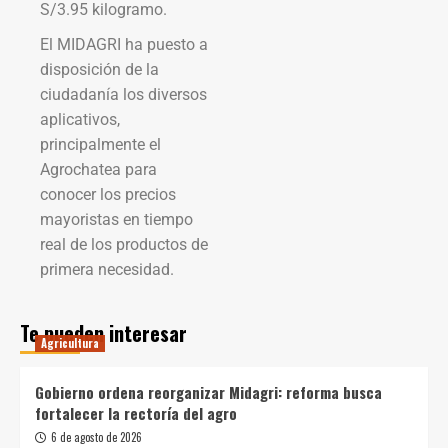
S/3.95 kilogramo.
El MIDAGRI ha puesto a
disposición de la
ciudadanía los diversos
aplicativos,
principalmente el
Agrochatea para
conocer los precios
mayoristas en tiempo
real de los productos de
primera necesidad.
Te pueden interesar
Agricultura
Gobierno ordena reorganizar Midagri: reforma busca
fortalecer la rectoría del agro
6 de agosto de 2026