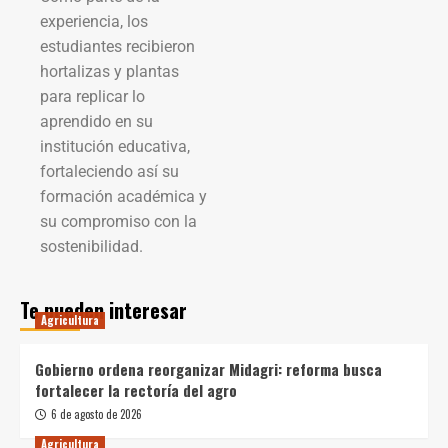
experiencia, los
estudiantes recibieron
hortalizas y plantas
para replicar lo
aprendido en su
institución educativa,
fortaleciendo así su
formación académica y
su compromiso con la
sostenibilidad.
Te pueden interesar
Agricultura
Gobierno ordena reorganizar Midagri: reforma busca
fortalecer la rectoría del agro
6 de agosto de 2026
Agricultura