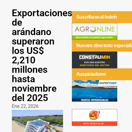
Exportaciones
Suscríbase al boleín
de
arándano
superaron
Nuestro directorio especial
los US$
2,210
millones
Auspiciadores
hasta
noviembre
del 2025
Ene 22, 2026