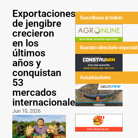
Exportaciones
Suscríbase al boleín
de jengibre
crecieron
en los
Nuestro directorio especial
últimos
años y
conquistan
Auspiciadores
53
mercados
internacionales
Jun 10, 2026