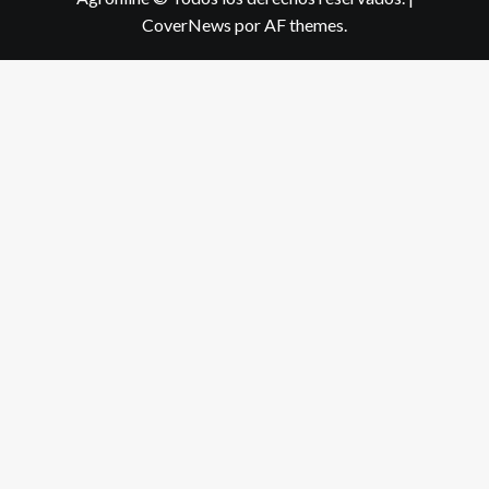
CoverNews
por AF themes.