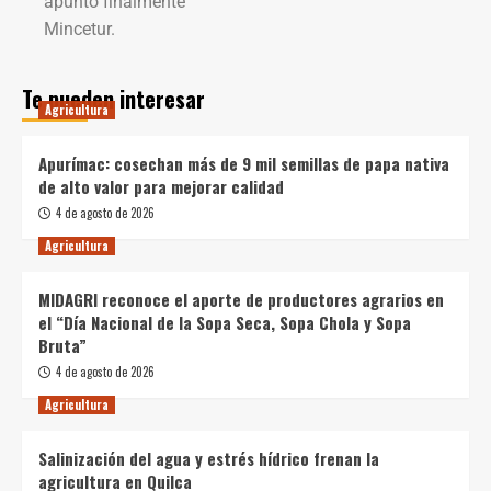
apuntó finalmente
Mincetur.
Te pueden interesar
Agricultura
Apurímac: cosechan más de 9 mil semillas de papa nativa
de alto valor para mejorar calidad
4 de agosto de 2026
Agricultura
MIDAGRI reconoce el aporte de productores agrarios en
el “Día Nacional de la Sopa Seca, Sopa Chola y Sopa
Bruta”
4 de agosto de 2026
Agricultura
Salinización del agua y estrés hídrico frenan la
agricultura en Quilca