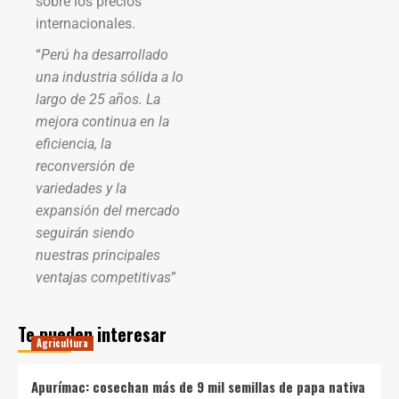
sobre los precios
internacionales.
“
Perú ha desarrollado
una industria sólida a lo
largo de 25 años. La
mejora continua en la
eficiencia, la
reconversión de
variedades y la
expansión del mercado
seguirán siendo
nuestras principales
ventajas competitivas
”
Te pueden interesar
Agricultura
Apurímac: cosechan más de 9 mil semillas de papa nativa