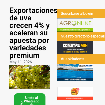
Exportaciones
Suscríbase al boleín
de uva
crecen 4% y
aceleran su
Nuestro directorio especial
apuesta por
variedades
premium
Auspiciadores
May 11, 2026
Únete al
Whatsapp
de