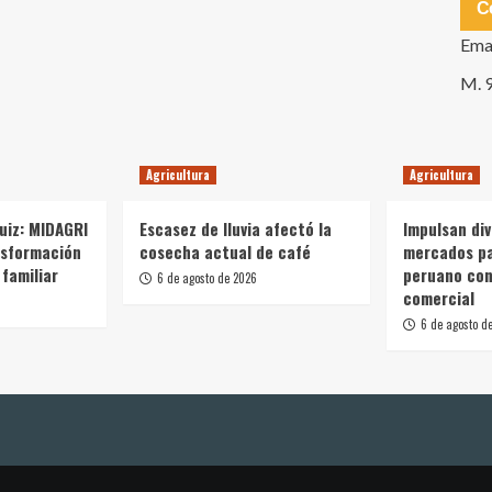
C
Ema
M. 
Agricultura
Agricultura
Ruiz: MIDAGRI
Escasez de lluvia afectó la
Impulsan div
nsformación
cosecha actual de café
mercados p
 familiar
peruano con
6 de agosto de 2026
comercial
6 de agosto d