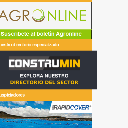
estro directorio especializado
uspiciadores