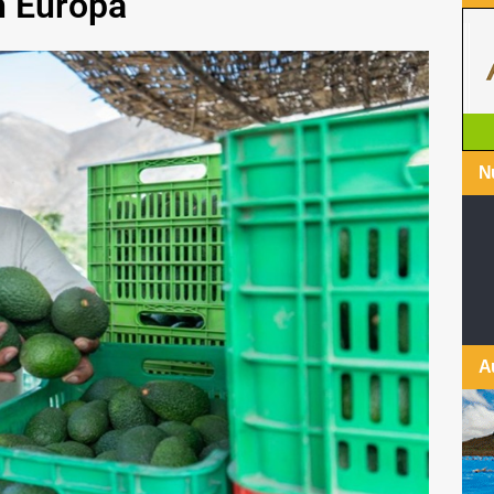
n Europa
Nu
A