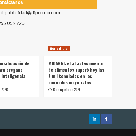
ontáctanos
il: publicidad@dipromin.com
955 059 720
Agricultura
ersificación de
MIDAGRI: el abastecimiento
ara orégano
de alimentos superó hoy las
 inteligencia
7 mil toneladas en los
mercados mayoristas
e 2026
6 de agosto de 2026