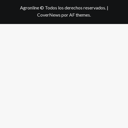
Agronline © Todos los derechos reservados.
|
CoverNews
por AF themes.