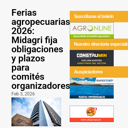
Ferias
Suscríbase al boleín
agropecuarias
2026:
Midagri fija
Nuestro directorio especial
obligaciones
y plazos
para
Auspiciadores
comités
organizadores
Feb 3, 2026