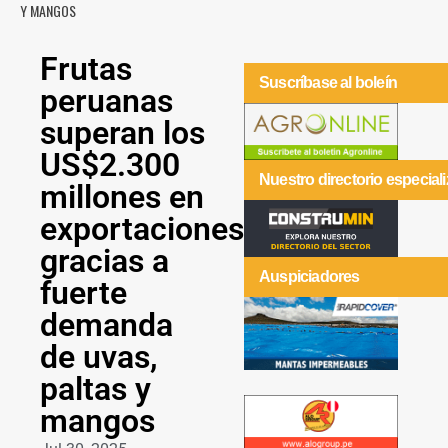
Y MANGOS
Frutas
Suscríbase al boleín
peruanas
superan los
US$2.300
Nuestro directorio especial
millones en
exportaciones
gracias a
Auspiciadores
fuerte
demanda
de uvas,
paltas y
mangos