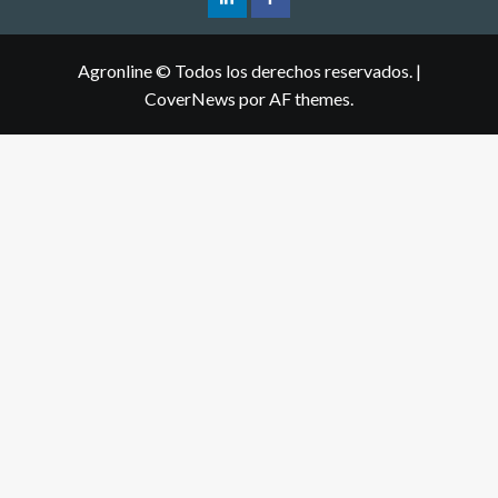
Agronline © Todos los derechos reservados.
|
CoverNews
por AF themes.