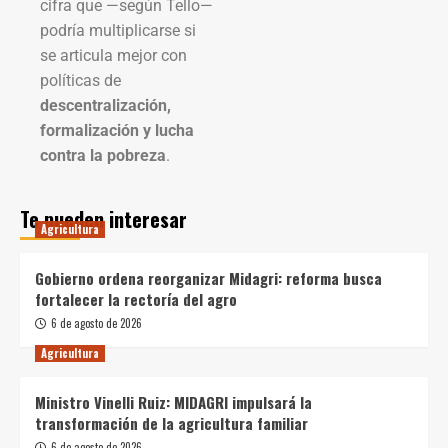
cifra que —según Tello—
podría multiplicarse si
se articula mejor con
políticas de
descentralización,
formalización y lucha
contra la pobreza
.
Te pueden interesar
Agricultura
Gobierno ordena reorganizar Midagri: reforma busca
fortalecer la rectoría del agro
6 de agosto de 2026
Agricultura
Ministro Vinelli Ruiz: MIDAGRI impulsará la
transformación de la agricultura familiar
6 de agosto de 2026