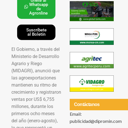
Únete al
Whatsapp
de
Agronline
Suscríbete
al Boletín
El Gobierno, a través del
Ministerio de Desarrollo
Agrario y Riego
(MIDAGRI), anunció que
las agroexportaciones
mantienen su ritmo de
crecimiento y registraron
ventas por US$ 6,755
Contáctanos
millones, durante los
primeros ocho meses
Email:
del año (enero-agosto),
publicidad@dipromin.com
lo que representó un