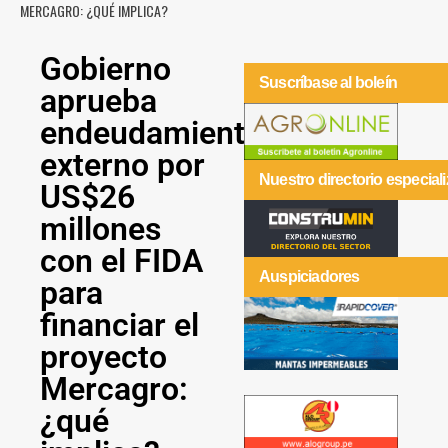
MERCAGRO: ¿QUÉ IMPLICA?
Gobierno
Suscríbase al boleín
aprueba
endeudamiento
externo por
Nuestro directorio especial
US$26
millones
con el FIDA
Auspiciadores
para
financiar el
proyecto
Mercagro:
¿qué