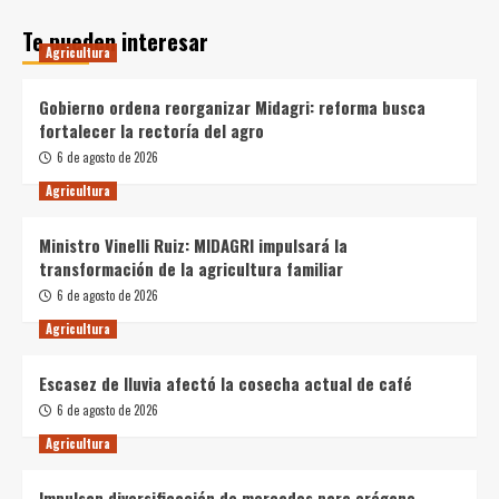
Te pueden interesar
Agricultura
Gobierno ordena reorganizar Midagri: reforma busca
fortalecer la rectoría del agro
6 de agosto de 2026
Agricultura
Ministro Vinelli Ruiz: MIDAGRI impulsará la
transformación de la agricultura familiar
6 de agosto de 2026
Agricultura
Escasez de lluvia afectó la cosecha actual de café
6 de agosto de 2026
Agricultura
Impulsan diversificación de mercados para orégano