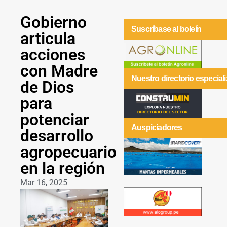
Gobierno
Suscríbase al boleín
articula
acciones
con Madre
Nuestro directorio especial
de Dios
para
potenciar
Auspiciadores
desarrollo
agropecuario
en la región
Mar 16, 2025