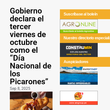
Gobierno
Suscríbase al boleín
declara el
tercer
viernes de
Nuestro directorio especial
octubre
como el
“Día
Auspiciadores
Nacional de
los
Picarones”
Sep 8, 2025