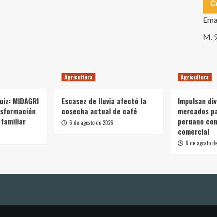
C
Ema
M. 
Agricultura
Agricultura
Ruiz: MIDAGRI
Escasez de lluvia afectó la
Impulsan div
nsformación
cosecha actual de café
mercados p
 familiar
peruano con
6 de agosto de 2026
comercial
6 de agosto d