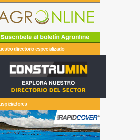
estro directorio especializado
uspiciadores