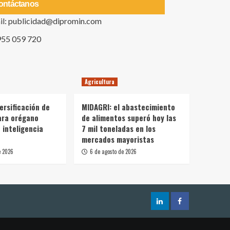
ontáctanos
il: publicidad@dipromin.com
955 059 720
Agricultura
ersificación de
MIDAGRI: el abastecimiento
ara orégano
de alimentos superó hoy las
 inteligencia
7 mil toneladas en los
mercados mayoristas
e 2026
6 de agosto de 2026