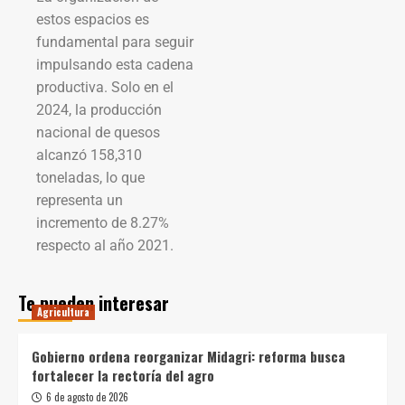
estos espacios es
fundamental para seguir
impulsando esta cadena
productiva. Solo en el
2024, la producción
nacional de quesos
alcanzó 158,310
toneladas, lo que
representa un
incremento de 8.27%
respecto al año 2021.
Te pueden interesar
Agricultura
Gobierno ordena reorganizar Midagri: reforma busca
fortalecer la rectoría del agro
6 de agosto de 2026