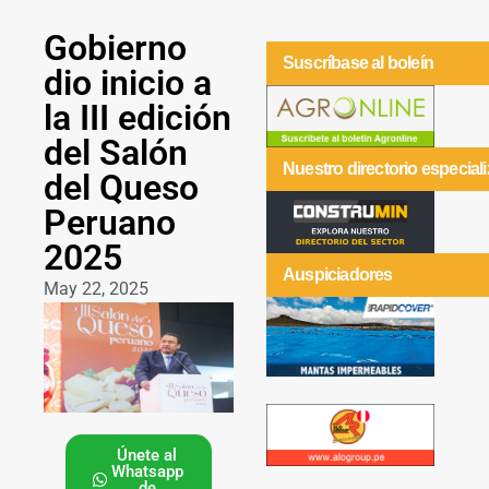
Gobierno
Suscríbase al boleín
dio inicio a
la III edición
del Salón
Nuestro directorio especial
del Queso
Peruano
2025
Auspiciadores
May 22, 2025
Únete al
Whatsapp
de