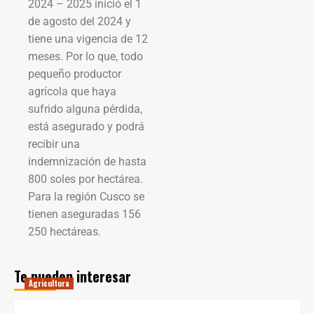
2024 – 2025 inició el 1
de agosto del 2024 y
tiene una vigencia de 12
meses. Por lo que, todo
pequeño productor
agrícola que haya
sufrido alguna pérdida,
está asegurado y podrá
recibir una
indemnización de hasta
800 soles por hectárea.
Para la región Cusco se
tienen aseguradas 156
250 hectáreas.
Te pueden interesar
Agricultura