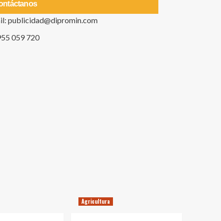
ontáctanos
il: publicidad@dipromin.com
955 059 720
Agricultura