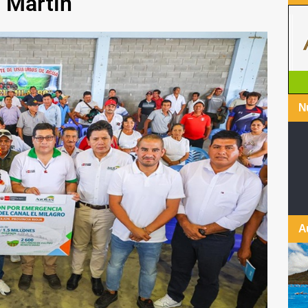
n Martín
Nu
A