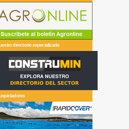
estro directorio especializado
uspiciadores