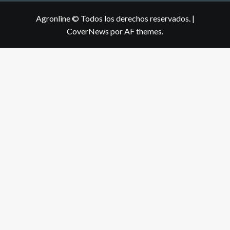
Agronline © Todos los derechos reservados.
|
CoverNews
por AF themes.