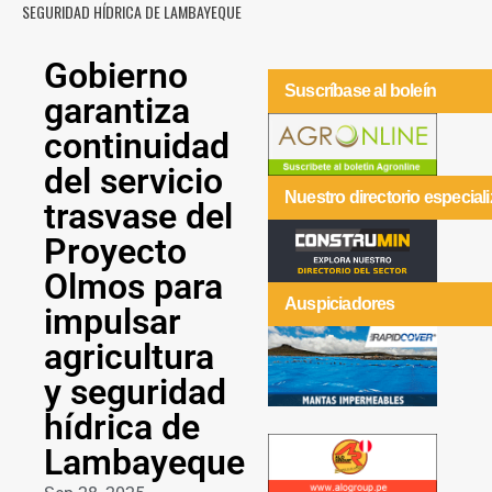
SEGURIDAD HÍDRICA DE LAMBAYEQUE
Gobierno
Suscríbase al boleín
garantiza
continuidad
del servicio
Nuestro directorio especial
trasvase del
Proyecto
Olmos para
Auspiciadores
impulsar
agricultura
y seguridad
hídrica de
Lambayeque