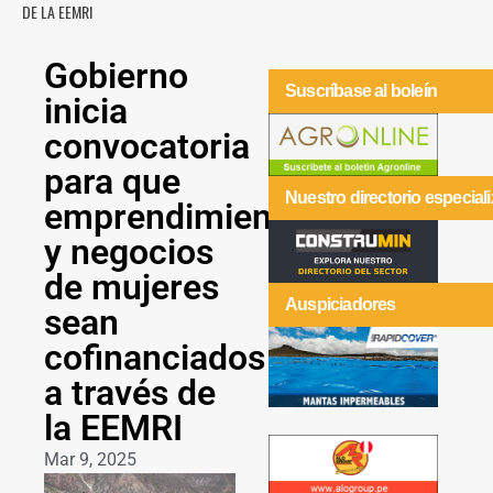
DE LA EEMRI
Gobierno
Suscríbase al boleín
inicia
convocatoria
para que
Nuestro directorio especial
emprendimientos
y negocios
de mujeres
Auspiciadores
sean
cofinanciados
a través de
la EEMRI
Mar 9, 2025