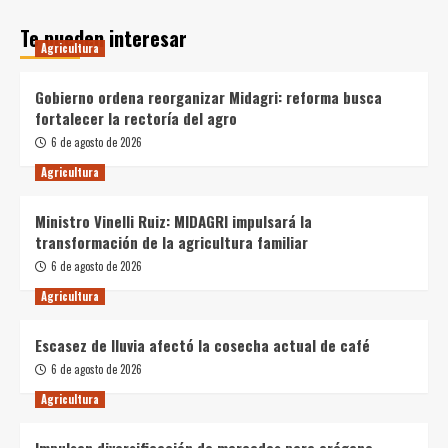
Te pueden interesar
Agricultura
Gobierno ordena reorganizar Midagri: reforma busca
fortalecer la rectoría del agro
6 de agosto de 2026
Agricultura
Ministro Vinelli Ruiz: MIDAGRI impulsará la
transformación de la agricultura familiar
6 de agosto de 2026
Agricultura
Escasez de lluvia afectó la cosecha actual de café
6 de agosto de 2026
Agricultura
Impulsan diversificación de mercados para orégano