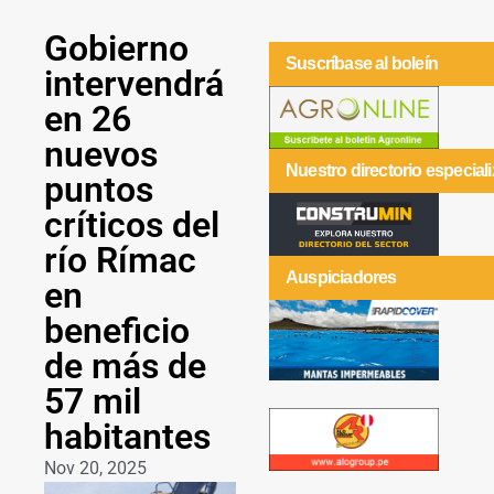
Gobierno
Suscríbase al boleín
intervendrá
en 26
nuevos
Nuestro directorio especial
puntos
críticos del
río Rímac
Auspiciadores
en
beneficio
de más de
57 mil
habitantes
Nov 20, 2025