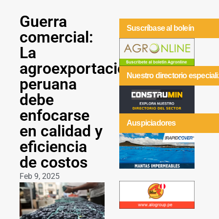
Guerra
Suscríbase al boleín
comercial:
La
agroexportación
Nuestro directorio especial
peruana
debe
enfocarse
Auspiciadores
en calidad y
eficiencia
de costos
Feb 9, 2025