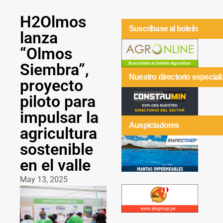
H2Olmos
Suscríbase al boleín
lanza
“Olmos
Siembra”,
Nuestro directorio especial
proyecto
piloto para
impulsar la
Auspiciadores
agricultura
sostenible
en el valle
May 13, 2025