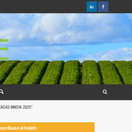
CACAO INNOVA 2025”
scríbase al boleín