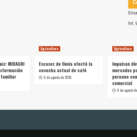
C
Ema
M. 
Agricultura
Agricultura
Ruiz: MIDAGRI
Escasez de lluvia afectó la
Impulsan div
nsformación
cosecha actual de café
mercados p
 familiar
peruano con
6 de agosto de 2026
comercial
6 de agosto d