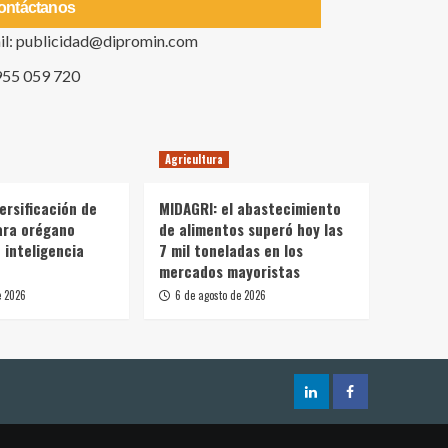
ontáctanos
il: publicidad@dipromin.com
955 059 720
Agricultura
ersificación de
MIDAGRI: el abastecimiento
ara orégano
de alimentos superó hoy las
 inteligencia
7 mil toneladas en los
mercados mayoristas
e 2026
6 de agosto de 2026