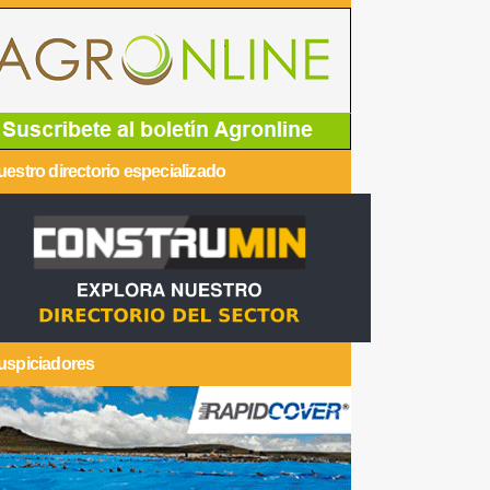
estro directorio especializado
uspiciadores