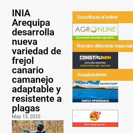
INIA
Suscríbase al boleín
Arequipa
desarrolla
nueva
Nuestro directorio especial
variedad de
frejol
canario
Auspiciadores
camanejo
adaptable y
resistente a
plagas
May 13, 2025