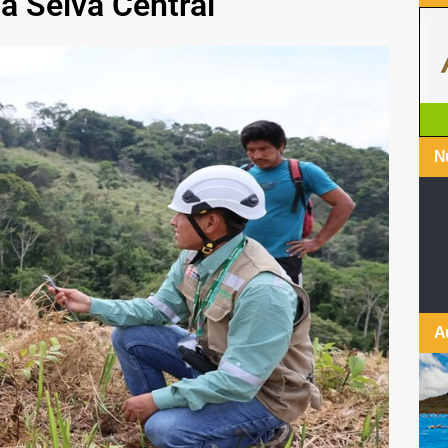
la Selva Central
Nu
A