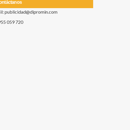
ontáctanos
il: publicidad@dipromin.com
955 059 720