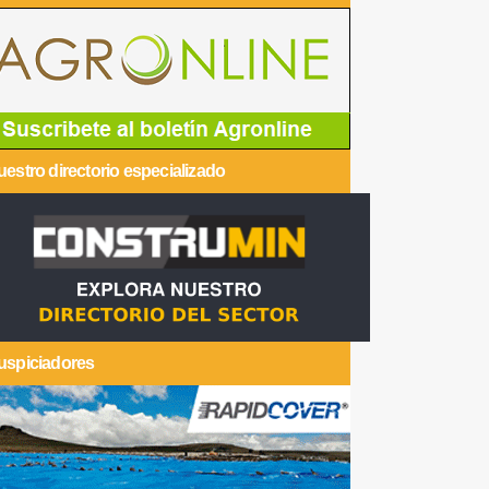
estro directorio especializado
uspiciadores