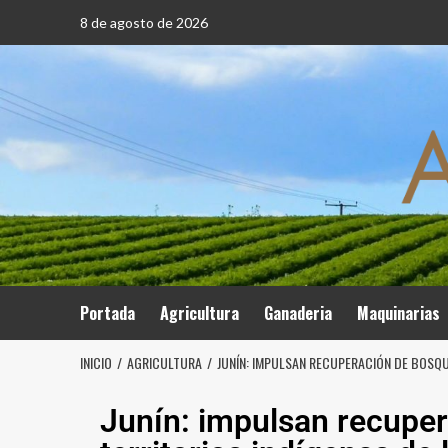
8 de agosto de 2026
Portada
Agricultura
Ganaderia
Maquinarias
INICIO
AGRICULTURA
JUNÍN: IMPULSAN RECUPERACIÓN DE BOSQUE
Junín: impulsan recuper