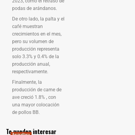
2023, como el retraso de
podas de arándanos.
De otro lado, la palta y el
café muestran
crecimientos en el mes,
pero su volumen de
producción representa
solo 3.3% y 0.4% de la
producción anual,
respectivamente.
Finalmente, la
producción de carne de
ave creció 1.8% , con
una mayor colocación
de pollos BB.
Te pueden interesar
Agricultura