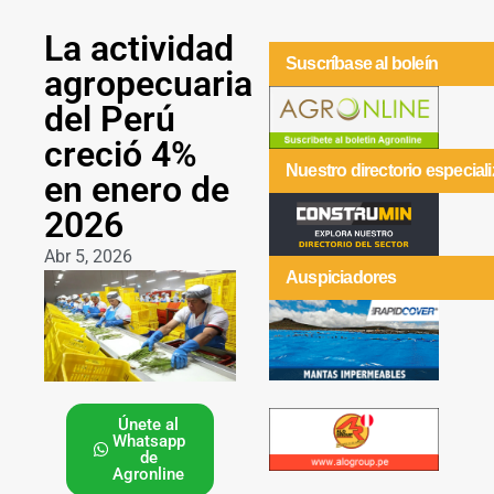
La actividad
Suscríbase al boleín
agropecuaria
del Perú
creció 4%
Nuestro directorio especial
en enero de
2026
Abr 5, 2026
Auspiciadores
Únete al
Whatsapp
de
Agronline